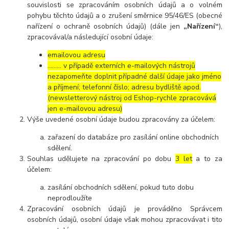
souvislosti se zpracováním osobních údajů a o volném
pohybu těchto údajů a o zrušení směrnice 95/46/ES (obecné
nařízení o ochraně osobních údajů) (dále jen
„Nařízení“
),
zpracovával/a následující osobní údaje:
emailovou adresu
……… v případě externích e-mailových nástrojů
nezapomeňte doplnit případné další údaje jako jméno
a příjmení; telefonní číslo; adresu bydliště apod.
(newsletterový nástroj od Eshop-rychle zpracovává
jen e-mailovou adresu)
Výše uvedené osobní údaje budou zpracovány za účelem:
zařazení do databáze pro zasílání online obchodních
sdělení.
Souhlas udělujete na zpracování po dobu
3 let
a to za
účelem:
zasílání obchodních sdělení, pokud tuto dobu
neprodloužíte
Zpracování osobních údajů je prováděno Správcem
osobních údajů, osobní údaje však mohou zpracovávat i tito