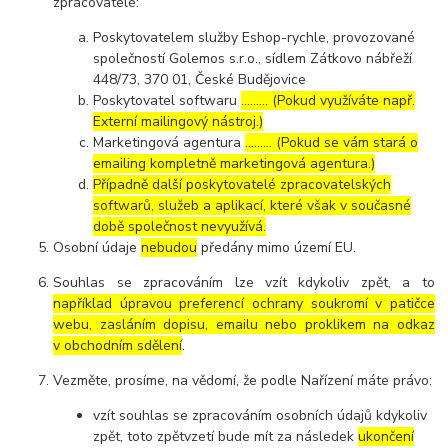
zpracovatelé:
Poskytovatelem služby Eshop-rychle, provozované
společností Golemos s.r.o., sídlem Zátkovo nábřeží
448/73, 370 01, České Budějovice
Poskytovatel softwaru
……… (Pokud využíváte např.
Externí mailingový nástroj.)
Marketingová agentura
……… (Pokud se vám stará o
emailing kompletně marketingová agentura.)
Případně další poskytovatelé zpracovatelských
softwarů, služeb a aplikací, které však v současné
době společnost nevyužívá.
Osobní údaje
nebudou
předány mimo území EU.
Souhlas se zpracováním lze vzít kdykoliv zpět, a to
například úpravou preferencí ochrany soukromí v patičce
webu, zasláním dopisu, emailu nebo proklikem na odkaz
v obchodním sdělení
.
Vezměte, prosíme, na vědomí, že podle Nařízení máte právo:
vzít souhlas se zpracováním osobních údajů kdykoliv
zpět, toto zpětvzetí bude mít za následek
ukončení