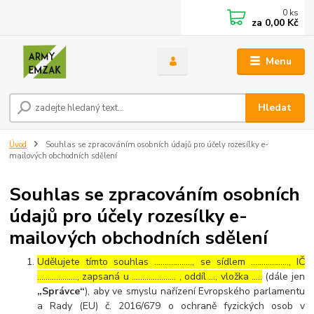
0
ks
za
0,00 Kč
Menu
Hledat
Úvod
Souhlas se zpracováním osobních údajů pro účely rozesílky e-
mailových obchodních sdělení
Souhlas se zpracováním osobních
údajů pro účely rozesílky e-
mailových obchodních sdělení
Udělujete tímto souhlas ……………..., se sídlem ………………, IČ
………………., zapsaná u ………………… , oddíl …, vložka …..
(dále jen
„Správce“
), aby ve smyslu nařízení Evropského parlamentu
a Rady (EU) č. 2016/679 o ochraně fyzických osob v