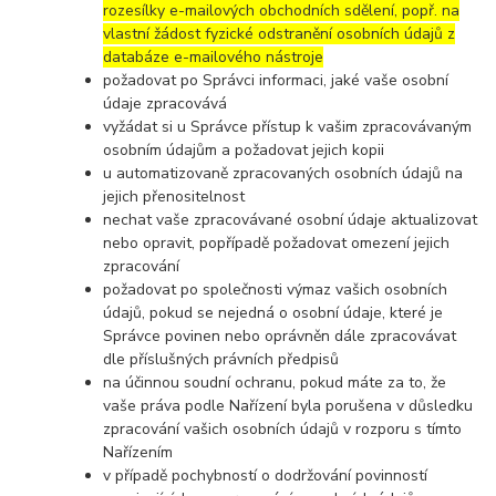
rozesílky e-mailových obchodních sdělení, popř. na
vlastní žádost fyzické odstranění osobních údajů z
databáze e-mailového nástroje
požadovat po Správci informaci, jaké vaše osobní
údaje zpracovává
vyžádat si u Správce přístup k vašim zpracovávaným
osobním údajům a požadovat jejich kopii
u automatizovaně zpracovaných osobních údajů na
jejich přenositelnost
nechat vaše zpracovávané osobní údaje aktualizovat
nebo opravit, popřípadě požadovat omezení jejich
zpracování
požadovat po společnosti výmaz vašich osobních
údajů, pokud se nejedná o osobní údaje, které je
Správce povinen nebo oprávněn dále zpracovávat
dle příslušných právních předpisů
na účinnou soudní ochranu, pokud máte za to, že
vaše práva podle Nařízení byla porušena v důsledku
zpracování vašich osobních údajů v rozporu s tímto
Nařízením
v případě pochybností o dodržování povinností