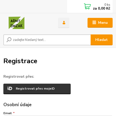
0
ks
za
0,00 Kč
Menu
Hledat
Registrace
Registrovat přes:
Registrovat přes mojeID
Osobní údaje
Email
*