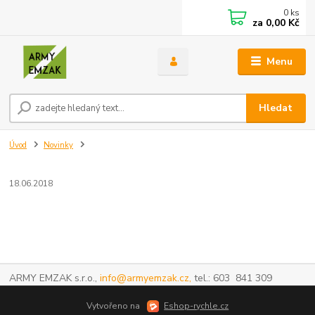
0
ks
za
0,00 Kč
Menu
Hledat
Úvod
Novinky
18.06.2018
ARMY EMZAK s.r.o.,
info@armyemzak.cz,
tel.: 603 841 309
Vytvořeno na
Eshop-rychle.cz